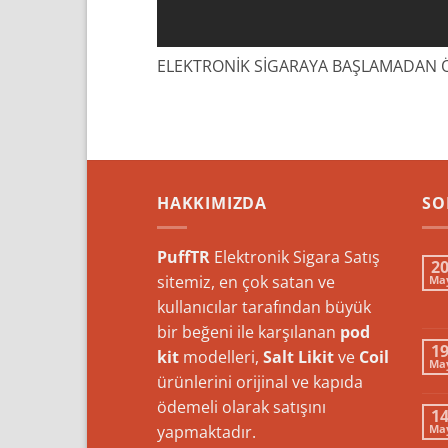
ELEKTRONİK SİGARAYA BAŞLAMADAN 
HAKKIMIZDA
SO
PuffTR
Elektronik Sigara Satış
2
sitemiz, en çok satan ve
Ma
kullanıcılar tarafından büyük
bir beğeni ile karşılanan
pod
1
kit
modelleri,
Salt Likit
ve
Coil
Ma
ürünlerini orijinal ve kapıda
ödemeli olarak satışını
1
yapmaktadır.
Ma