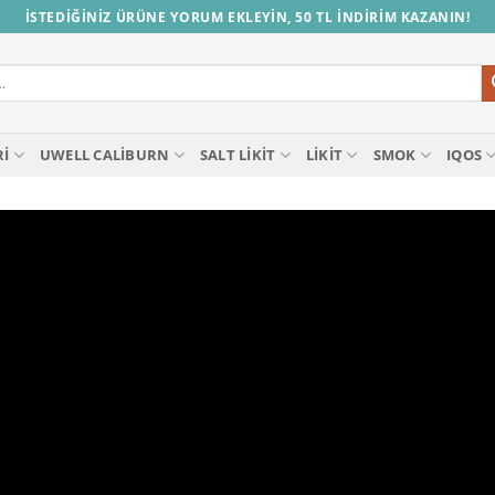
İSTEDİĞİNİZ ÜRÜNE YORUM EKLEYİN, 50 TL İNDİRİM KAZANIN!
RI
UWELL CALIBURN
SALT LIKIT
LIKIT
SMOK
IQOS