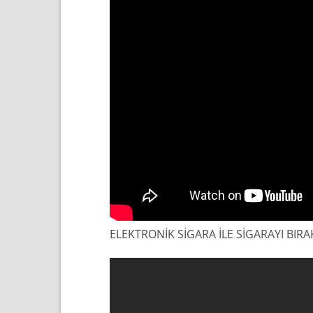
ELEKTRONİK SİGARA İLE SİGARAYI BIRAK