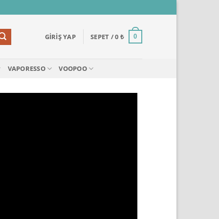
GIRIŞ YAP
SEPET /
0
₺
0
VAPORESSO
VOOPOO