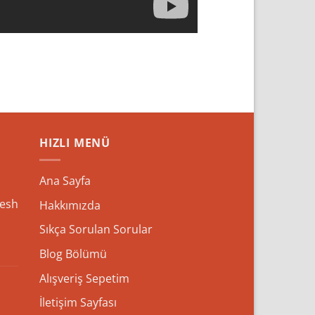
HIZLI MENÜ
Ana Sayfa
esh
Hakkımızda
Sıkça Sorulan Sorular
Blog Bölümü
Alışveriş Sepetim
İletişim Sayfası