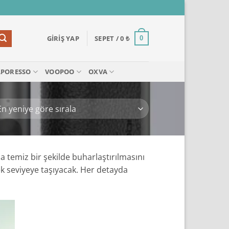
GIRIŞ YAP
SEPET /
0
₺
0
APORESSO
VOOPOO
OXVA
a temiz bir şekilde buharlaştırılmasını
ek seviyeye taşıyacak. Her detayda