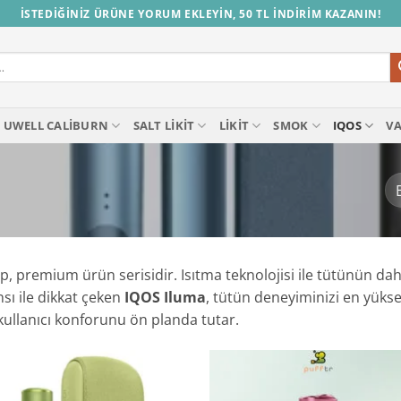
İSTEDİĞİNİZ ÜRÜNE YORUM EKLEYİN, 50 TL İNDİRİM KAZANIN!
UWELL CALIBURN
SALT LIKIT
LIKIT
SMOK
IQOS
V
p, premium ürün serisidir. Isıtma teknolojisi ile tütünün dah
sı ile dikkat çeken
IQOS Iluma
, tütün deneyiminizi en yüks
 kullanıcı konforunu ön planda tutar.