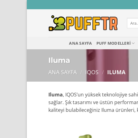
İçeriğe
atla
Ara:
ANA SAYFA
PUFF MODELLERI
Iluma
ANA SAYFA
/
IQOS
/
ILUMA
Iluma
, IQOS’un yüksek teknolojiye sahi
sağlar. Şık tasarımı ve üstün performan
kaliteyi bulabileceğiniz Iluma ürünleri,