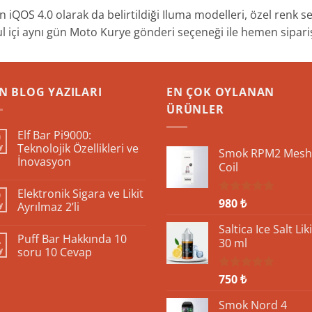
 iQOS 4.0 olarak da belirtildiği Iluma modelleri, özel renk s
ul içi aynı gün Moto Kurye gönderi seçeneği ile hemen sipariş
N BLOG YAZILARI
EN ÇOK OYLANAN
ÜRÜNLER
Elf Bar Pi9000:
0
y
Teknolojik Özellikleri ve
Smok RPM2 Mesh
İnovasyon
Coil
Yorum
yok
Elektronik Sigara ve Likit
9
Elf
980
₺
5 üzerinden
Bar
y
Ayrılmaz 2’li
Pi9000:
5.00
oy
Teknolojik
Yorum
aldı
Saltica Ice Salt Liki
Özellikleri
yok
Puff Bar Hakkında 10
4
ve
Elektronik
30 ml
İnovasyon
Sigara
y
soru 10 Cevap
ve
Likit
Yorum
Ayrılmaz
yok
750
₺
5 üzerinden
2’li
Puff
5.00
oy
Bar
aldı
Hakkında
Smok Nord 4
10