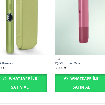
S
IQOS
 Iluma i
IQOS Iluma One
00
₺
3,000
₺
WHATSAPP ILE
WHATSAPP ILE
SATIN AL
SATIN AL