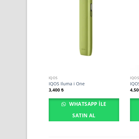
IQOS
IQO
IQOS Iluma i One
IQOS
3,400
₺
4,5
WHATSAPP ILE
SATIN AL