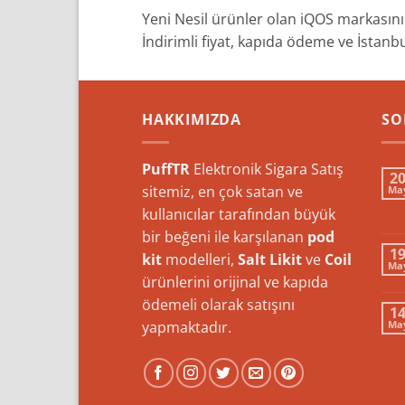
Yeni Nesil ürünler olan iQOS markasının
İndirimli fiyat, kapıda ödeme ve İstanb
HAKKIMIZDA
SO
PuffTR
Elektronik Sigara Satış
2
sitemiz, en çok satan ve
Ma
kullanıcılar tarafından büyük
bir beğeni ile karşılanan
pod
1
kit
modelleri,
Salt Likit
ve
Coil
Ma
ürünlerini orijinal ve kapıda
ödemeli olarak satışını
1
yapmaktadır.
Ma