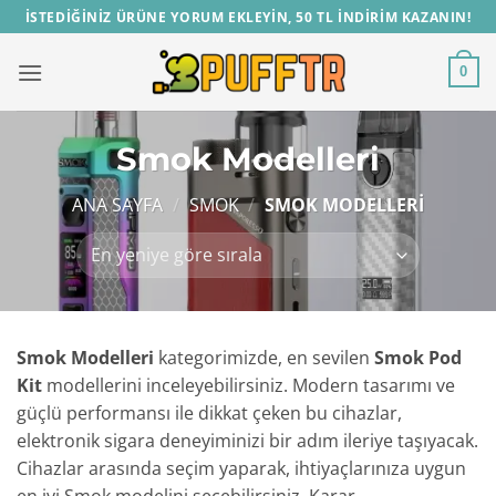
İçeriğe
İSTEDİĞİNİZ ÜRÜNE YORUM EKLEYİN, 50 TL İNDİRİM KAZANIN!
atla
0
Smok Modelleri
ANA SAYFA
/
SMOK
/
SMOK MODELLERI
Smok Modelleri
kategorimizde, en sevilen
Smok Pod
Kit
modellerini inceleyebilirsiniz. Modern tasarımı ve
güçlü performansı ile dikkat çeken bu cihazlar,
elektronik sigara deneyiminizi bir adım ileriye taşıyacak.
Cihazlar arasında seçim yaparak, ihtiyaçlarınıza uygun
en iyi Smok modelini seçebilirsiniz. Karar