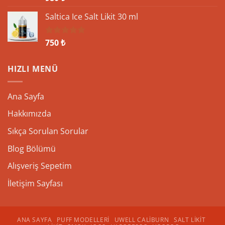
5.00
oy
aldı
Saltica Ice Salt Likit 30 ml
750
₺
5 üzerinden
5.00
oy
aldı
HIZLI MENÜ
Ana Sayfa
Hakkımızda
Sıkça Sorulan Sorular
Blog Bölümü
Alışveriş Sepetim
İletişim Sayfası
ANA SAYFA
PUFF MODELLERI
UWELL CALIBURN
SALT LIKIT