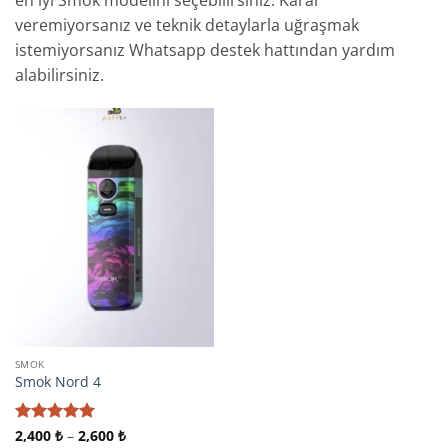
veremiyorsanız ve teknik detaylarla uğraşmak
istemiyorsanız Whatsapp destek hattından yardım
alabilirsiniz.
SMOK
Smok Nord 4
Fiyat
5 üzerinden
2,400
₺
–
2,600
₺
aralığı: