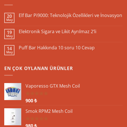
Elf Bar Pi9000: Teknolojik Özellikleri ve İnovasyon
20
May
Yorum
yok
Elf
Elektronik Sigara ve Likit Ayrılmaz 2’li
19
Bar
May
Pi9000:
Yorum
Teknolojik
yok
Özellikleri
Elektronik
Puff Bar Hakkında 10 soru 10 Cevap
ve
14
Sigara
İnovasyon
May
ve
Yorum
Likit
yok
Ayrılmaz
Puff
2’li
Bar
EN ÇOK OYLANAN ÜRÜNLER
Hakkında
10
soru
10
Cevap
Vaporesso GTX Mesh Coil
900
₺
5 üzerinden
5.00
oy
aldı
Smok RPM2 Mesh Coil
980
₺
5 üzerinden