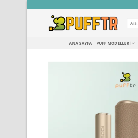
İçeriğe
atla
Ara:
ANA SAYFA
PUFF MODELLERI