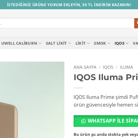
İSTEDİĞİNİZ ÜRÜNE YORUM EKLEYİN, 50 TL İNDİRİM KAZANIN!
UWELL CALIBURN
SALT LIKIT
LIKIT
SMOK
IQOS
V
ANA SAYFA
/
IQOS
/
ILUMA
IQOS Iluma Pr
IQOS Iluma Prime şimdi PuffT
ürün güvencesiyle hemen sipa
WHATSAPP ILE SIPA
Bu ürün şu anda stokta yok veya