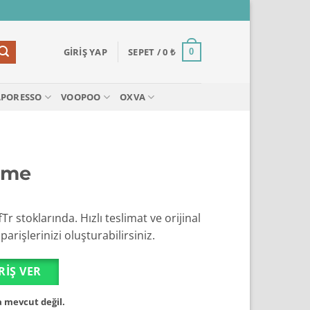
GIRIŞ YAP
SEPET /
0
₺
0
APORESSO
VOOPOO
OXVA
ime
r stoklarında. Hızlı teslimat ve orijinal
rişlerinizi oluşturabilirsiniz.
RIŞ VER
 mevcut değil.