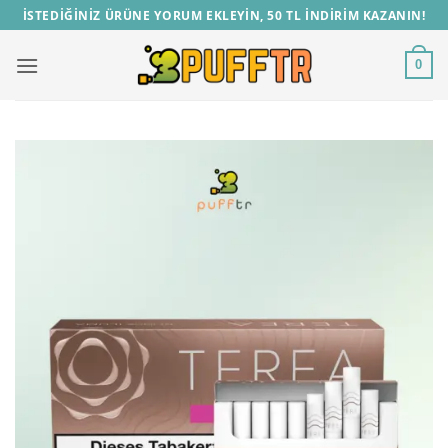
İçeriğe
İSTEDİĞİNİZ ÜRÜNE YORUM EKLEYİN, 50 TL İNDİRİM KAZANIN!
atla
0