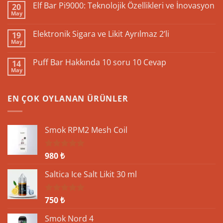
Elf Bar Pi9000: Teknolojik Özellikleri ve İnovasyon
20
May
Yorum
yok
Elf
Elektronik Sigara ve Likit Ayrılmaz 2’li
19
Bar
May
Pi9000:
Yorum
Teknolojik
yok
Özellikleri
Elektronik
Puff Bar Hakkında 10 soru 10 Cevap
ve
14
Sigara
İnovasyon
May
ve
Yorum
Likit
yok
Ayrılmaz
Puff
2’li
Bar
EN ÇOK OYLANAN ÜRÜNLER
Hakkında
10
soru
10
Cevap
Smok RPM2 Mesh Coil
980
₺
5 üzerinden
5.00
oy
aldı
Saltica Ice Salt Likit 30 ml
750
₺
5 üzerinden
5.00
oy
aldı
Smok Nord 4