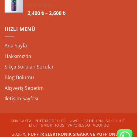
Fiyat
2,400
₺
–
2,600
₺
5 üzerinden
5.00
oy
aralığı:
aldı
2,400 ₺
HIZLI MENÜ
-
2,600 ₺
Ana Sayfa
Hakkımızda
Sıkça Sorulan Sorular
Blog Bölümü
Alışveriş Sepetim
İletişim Sayfası
ANA SAYFA
PUFF MODELLERI
UWELL CALIBURN
SALT LIKIT
LIKIT
SMOK
IQOS
VAPORESSO
VOOPOO
2026 ©
PUFFTR ELEKTRONİK SİGARA VE PUFF ONLİNE