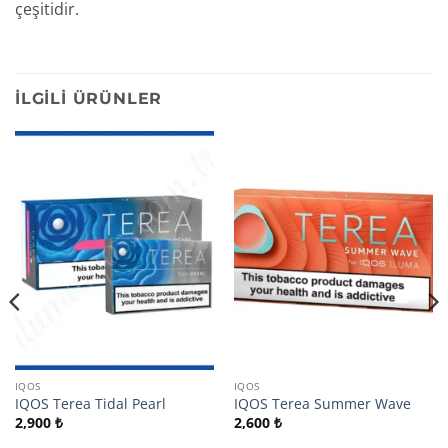
çeşitidir.
İLGILI ÜRÜNLER
IQOS
IQOS
IQOS Terea Tidal Pearl
IQOS Terea Summer Wave
2,900
₺
2,600
₺