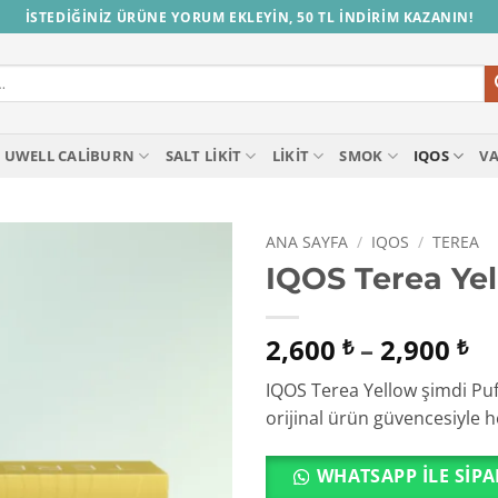
İSTEDİĞİNİZ ÜRÜNE YORUM EKLEYİN, 50 TL İNDİRİM KAZANIN!
UWELL CALIBURN
SALT LIKIT
LIKIT
SMOK
IQOS
V
ANA SAYFA
/
IQOS
/
TEREA
IQOS Terea Ye
Fi
2,600
–
2,900
₺
₺
ar
IQOS Terea Yellow şimdi Puff
2,
orijinal ürün güvencesiyle he
-
2,
WHATSAPP ILE SIPA