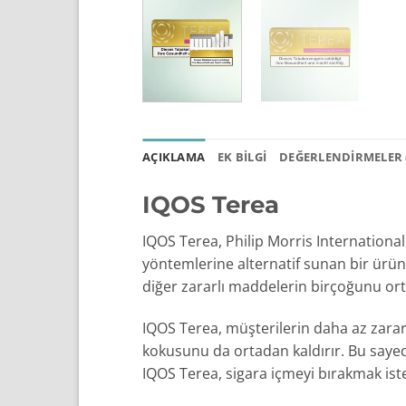
AÇIKLAMA
EK BILGI
DEĞERLENDIRMELER (
IQOS Terea
IQOS Terea, Philip Morris International
yöntemlerine alternatif sunan bir ürün
diğer zararlı maddelerin birçoğunu ortad
IQOS Terea, müşterilerin daha az zara
kokusunu da ortadan kaldırır. Bu sayed
IQOS Terea, sigara içmeyi bırakmak istey