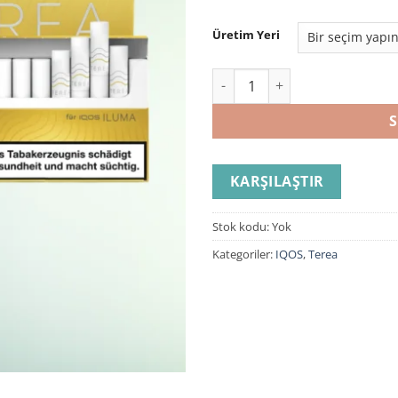
Üretim Yeri
IQOS Terea Yellow adet
S
KARŞILAŞTIR
Stok kodu:
Yok
Kategoriler:
IQOS
,
Terea