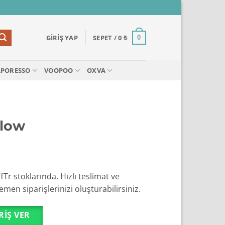
GIRIŞ YAP
SEPET /
0
₺
0
APORESSO
VOOPOO
OXVA
llow
yat
alığı:
Tr stoklarında. Hızlı teslimat ve
600 ₺
men siparişlerinizi oluşturabilirsiniz.
900 ₺
RIŞ VER