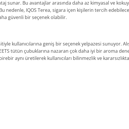
vantaj sunar. Bu avantajlar arasında daha az kimyasal ve kok
 Bu nedenle, IQOS Terea, sigara içen kişilerin tercih edebilec
aha güvenli bir seçenek olabilir.
iyle kullanıcılarına geniş bir seçenek yelpazesi sunuyor. Alış
ETS tütün çubuklarına nazaran çok daha iyi bir aroma dene
irebir aynı üretilerek kullanıcıları bilinmezlik ve kararsızlık