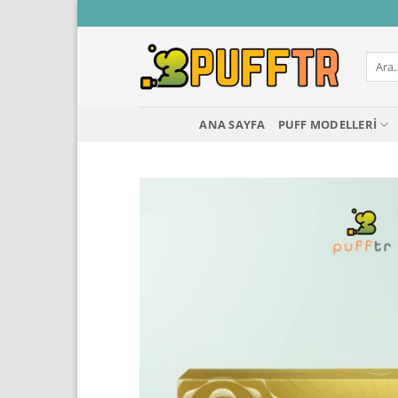
İçeriğe
atla
Ara:
ANA SAYFA
PUFF MODELLERI