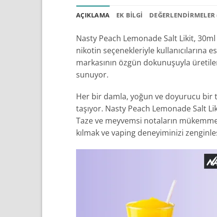
AÇIKLAMA
EK BILGI
DEĞERLENDIRMELER (
Nasty Peach Lemonade Salt Likit, 30ml
nikotin seçenekleriyle kullanıcılarına 
markasının özgün dokunuşuyla üretilen bu
sunuyor.
Her bir damla, yoğun ve doyurucu bir ta
taşıyor. Nasty Peach Lemonade Salt Likit
Taze ve meyvemsi notaların mükemmel bi
kılmak ve vaping deneyiminizi zenginleş