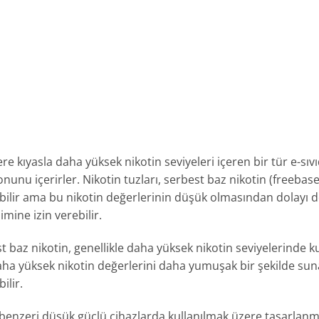
tlere kıyasla daha yüksek nikotin seviyeleri içeren bir tür e-sıvı
onunu içerirler. Nikotin tuzları, serbest baz nikotin (freebas
ir ama bu nikotin değerlerinin düşük olmasından dolayı de
imine izin verebilir.
st baz nikotin, genellikle daha yüksek nikotin seviyelerinde k
daha yüksek nikotin değerlerini daha yumuşak bir şekilde sunar
ilir.
 benzeri düşük güçlü cihazlarda kullanılmak üzere tasarlanmış