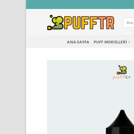
İçeriğe
atla
Ara:
ANA SAYFA
PUFF MODELLERI