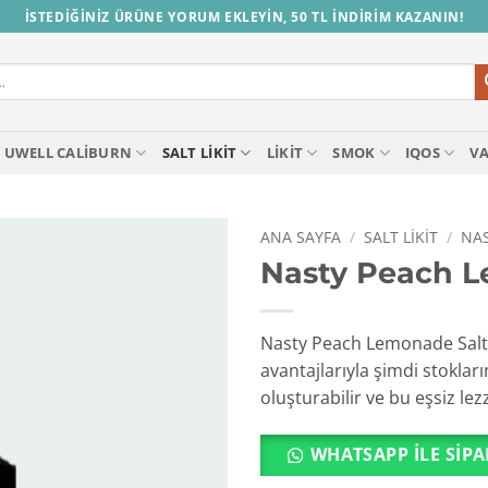
İSTEDİĞİNİZ ÜRÜNE YORUM EKLEYİN, 50 TL İNDİRİM KAZANIN!
UWELL CALIBURN
SALT LIKIT
LIKIT
SMOK
IQOS
V
ANA SAYFA
/
SALT LIKIT
/
NAS
Nasty Peach L
Nasty Peach Lemonade Salt L
avantajlarıyla şimdi stoklar
oluşturabilir ve bu eşsiz lezz
WHATSAPP ILE SIPA