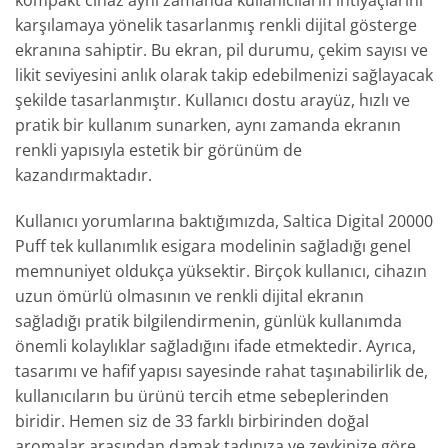
kompakt cihaz aynı zamanda kullanıcıların ihtiyaçlarını
karşılamaya yönelik tasarlanmış renkli dijital gösterge
ekranına sahiptir. Bu ekran, pil durumu, çekim sayısı ve
likit seviyesini anlık olarak takip edebilmenizi sağlayacak
şekilde tasarlanmıştır. Kullanıcı dostu arayüz, hızlı ve
pratik bir kullanım sunarken, aynı zamanda ekranın
renkli yapısıyla estetik bir görünüm de
kazandırmaktadır.
Kullanıcı yorumlarına baktığımızda, Saltica Digital 20000
Puff tek kullanımlık esigara modelinin sağladığı genel
memnuniyet oldukça yüksektir. Birçok kullanıcı, cihazın
uzun ömürlü olmasının ve renkli dijital ekranın
sağladığı pratik bilgilendirmenin, günlük kullanımda
önemli kolaylıklar sağladığını ifade etmektedir. Ayrıca,
tasarımı ve hafif yapısı sayesinde rahat taşınabilirlik de,
kullanıcıların bu ürünü tercih etme sebeplerinden
biridir. Hemen siz de 33 farklı birbirinden doğal
aromalar arasından damak tadınıza ve zevkinize göre