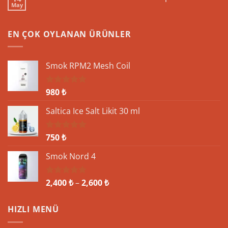
İnovasyon
May
ve
Yorum
Likit
yok
Ayrılmaz
Puff
2’li
Bar
EN ÇOK OYLANAN ÜRÜNLER
Hakkında
10
soru
10
Cevap
Smok RPM2 Mesh Coil
980
₺
5 üzerinden
5.00
oy
aldı
Saltica Ice Salt Likit 30 ml
750
₺
5 üzerinden
5.00
oy
aldı
Smok Nord 4
Fiyat
2,400
₺
–
2,600
₺
5 üzerinden
5.00
oy
aralığı:
aldı
2,400 ₺
HIZLI MENÜ
-
2,600 ₺