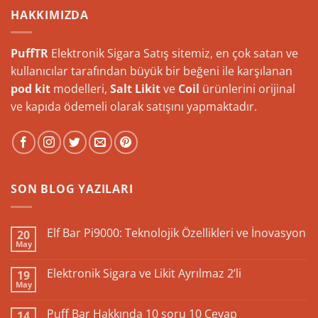
HAKKIMIZDA
PuffTR
Elektronik Sigara Satış sitemiz, en çok satan ve
kullanıcılar tarafından büyük bir beğeni ile karşılanan
pod kit
modelleri,
Salt Likit
ve
Coil
ürünlerini orijinal
ve kapıda ödemeli olarak satışını yapmaktadır.
SON BLOG YAZILARI
Elf Bar Pi9000: Teknolojik Özellikleri ve İnovasyon
20
May
Yorum
yok
Elf
Elektronik Sigara ve Likit Ayrılmaz 2’li
19
Bar
May
Pi9000:
Yorum
Teknolojik
yok
Özellikleri
Elektronik
Puff Bar Hakkında 10 soru 10 Cevap
ve
14
Sigara