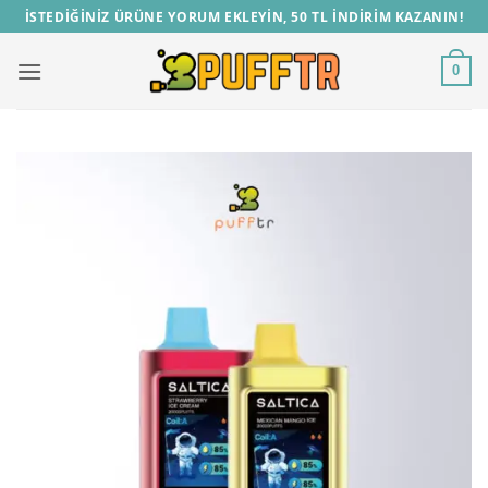
İçeriğe
İSTEDİĞİNİZ ÜRÜNE YORUM EKLEYİN, 50 TL İNDİRİM KAZANIN!
atla
0