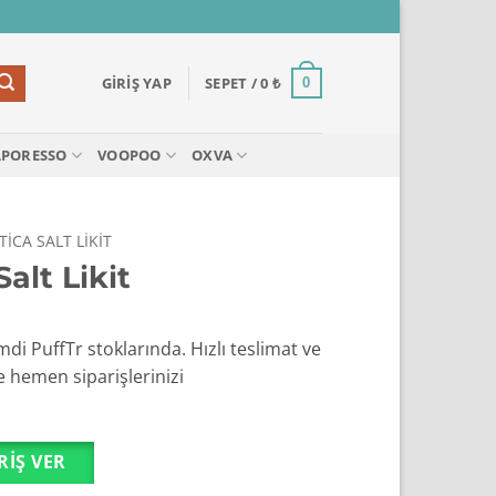
GIRIŞ YAP
SEPET /
0
₺
0
APORESSO
VOOPOO
OXVA
TICA SALT LIKIT
Salt Likit
imdi PuffTr stoklarında. Hızlı teslimat ve
e hemen siparişlerinizi
RIŞ VER