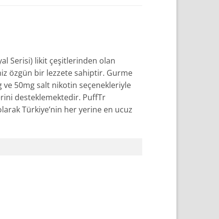
l Serisi) likit çeşitlerinden olan
imiz özgün bir lezzete sahiptir. Gurme
g ve 50mg salt nikotin seçenekleriyle
erini desteklemektedir. PuffTr
olarak Türkiye’nin her yerine en ucuz