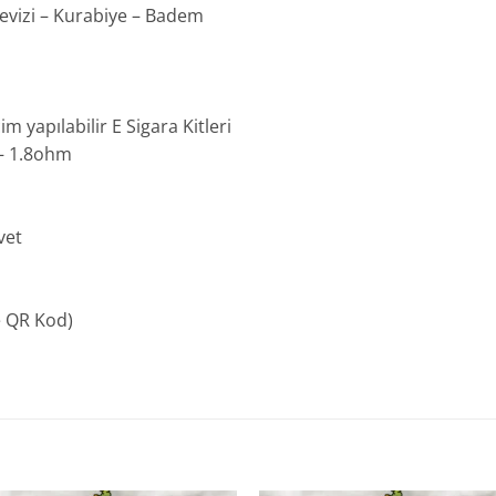
Cevizi – Kurabiye – Badem
m yapılabilir E Sigara Kitleri
 – 1.8ohm
vet
e QR Kod)