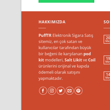
HAKKIMIZDA
SO
PuffTR
Elektronik Sigara Satış
2
sitemiz, en çok satan ve
Ma
kullanıcılar tarafından büyük
bir beğeni ile karşılanan
pod
1
kit
modelleri,
Salt Likit
ve
Coil
Ma
ürünlerini orijinal ve kapıda
ödemeli olarak satışını
1
yapmaktadır.
Ma