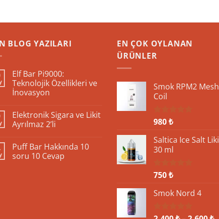
N BLOG YAZILARI
EN ÇOK OYLANAN
ÜRÜNLER
Elf Bar Pi9000:
0
y
Teknolojik Özellikleri ve
Smok RPM2 Mesh
İnovasyon
Coil
Yorum
yok
Elektronik Sigara ve Likit
9
Elf
980
₺
5 üzerinden
Bar
y
Ayrılmaz 2’li
Pi9000:
5.00
oy
Teknolojik
Yorum
aldı
Saltica Ice Salt Liki
Özellikleri
yok
Puff Bar Hakkında 10
4
ve
Elektronik
30 ml
İnovasyon
Sigara
y
soru 10 Cevap
ve
Likit
Yorum
Ayrılmaz
yok
750
₺
5 üzerinden
2’li
Puff
5.00
oy
Bar
aldı
Hakkında
Smok Nord 4
10
soru
10
F
Cevap
2,400
₺
–
2,600
₺
5 üzerinden