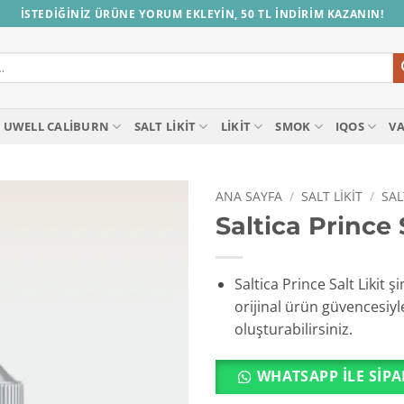
İSTEDİĞİNİZ ÜRÜNE YORUM EKLEYİN, 50 TL İNDİRİM KAZANIN!
UWELL CALIBURN
SALT LIKIT
LIKIT
SMOK
IQOS
V
ANA SAYFA
/
SALT LIKIT
/
SAL
Saltica Prince 
Saltica Prince Salt Likit ş
orijinal ürün güvencesiyl
oluşturabilirsiniz.
WHATSAPP ILE SIPA