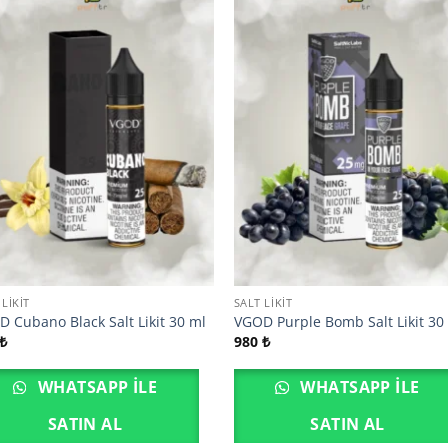
 LIKIT
SALT LIKIT
 Cubano Black Salt Likit 30 ml
VGOD Purple Bomb Salt Likit 30
₺
980
₺
WHATSAPP ILE
WHATSAPP ILE
SATIN AL
SATIN AL