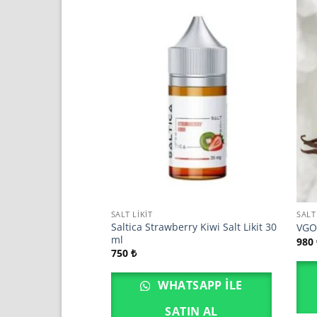
SALT LIKIT
SALT
Saltica Strawberry Kiwi Salt Likit 30
 Boy Premium Likit
VGOD
ml
980
750
₺
SAPP ILE
WHATSAPP ILE
IN AL
SATIN AL