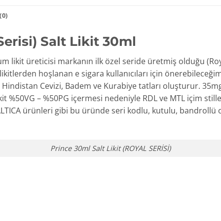
0)
erisi) Salt Likit 30ml
m likit üreticisi markanın ilk özel seride üretmiş olduğu (Roya
 likitlerden hoşlanan e sigara kullanıcıları için önerebileceğ
ün, Hindistan Cevizi, Badem ve Kurabiye tatları oluşturur. 35m
 Likit %50VG – %50PG içermesi nedeniyle RDL ve MTL içim still
LTICA ürünleri gibi bu üründe seri kodlu, kutulu, bandrollü 
Prince 30ml Salt Likit (ROYAL SERİSİ)