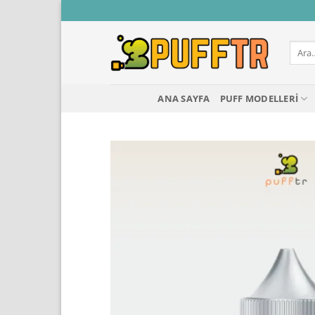
İçeriğe
atla
Ara:
ANA SAYFA
PUFF MODELLERI