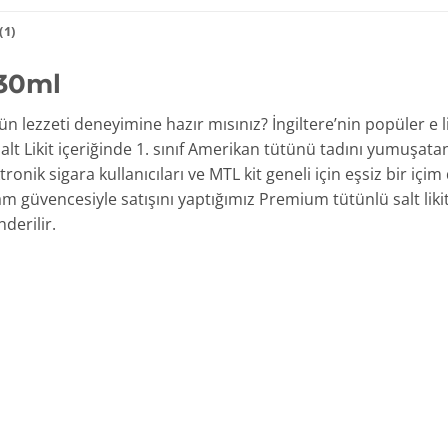
1)
 30ml
n lezzeti deneyimine hazır mısınız? İngiltere’nin popüler e li
 Salt Likit içeriğinde 1. sınıf Amerikan tütünü tadını yumuşata
onik sigara kullanıcıları ve MTL kit geneli için eşsiz bir iç
güvencesiyle satışını yaptığımız Premium tütünlü salt likit 
nderilir.