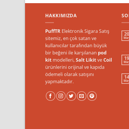
HAKKIMIZDA
SO
PuffTR
Elektronik Sigara Satış
2
sitemiz, en çok satan ve
Ma
kullanıcılar tarafından büyük
bir beğeni ile karşılanan
pod
1
kit
modelleri,
Salt Likit
ve
Coil
Ma
ürünlerini orijinal ve kapıda
ödemeli olarak satışını
1
yapmaktadır.
Ma