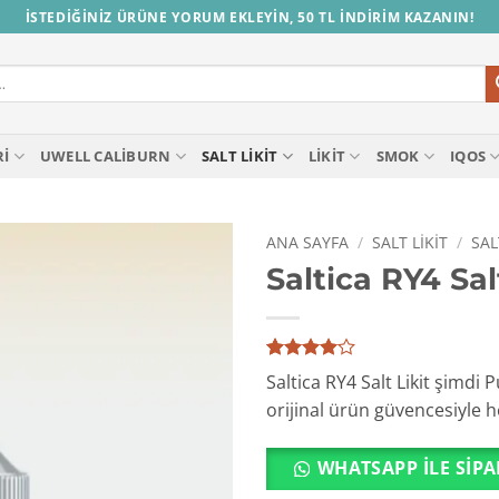
İSTEDİĞİNİZ ÜRÜNE YORUM EKLEYİN, 50 TL İNDİRİM KAZANIN!
RI
UWELL CALIBURN
SALT LIKIT
LIKIT
SMOK
IQOS
ANA SAYFA
/
SALT LIKIT
/
SAL
Saltica RY4 Sal
1
müşteri
Saltica RY4 Salt Likit şimdi P
puanına
orijinal ürün güvencesiyle he
dayanarak
5
üzerinden
4
puan
WHATSAPP ILE SIPA
aldı