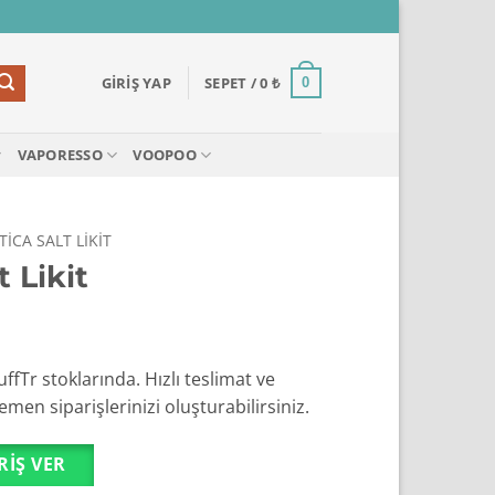
GIRIŞ YAP
SEPET /
0
₺
0
VAPORESSO
VOOPOO
TICA SALT LIKIT
t Likit
uffTr stoklarında. Hızlı teslimat ve
men siparişlerinizi oluşturabilirsiniz.
RIŞ VER