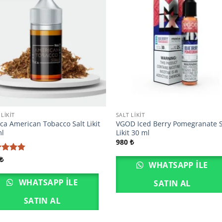
 LIKIT
SALT LIKIT
ica American Tobacco Salt Likit
VGOD Iced Berry Pomegranate S
ml
Likit 30 ml
980
₺
erinden
₺
WHATSAPP ILE
 aldı
WHATSAPP ILE
SATIN AL
SATIN AL