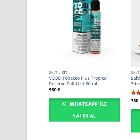
SALT LIKIT
SALT
e Bomb Salt Likit 30
VGOD Tobacco Plus Tropical
Salt
Reserve Salt Likit 30 ml
30 
980
₺
5 üz
750
SAPP ILE
WHATSAPP ILE
5
oy
IN AL
SATIN AL