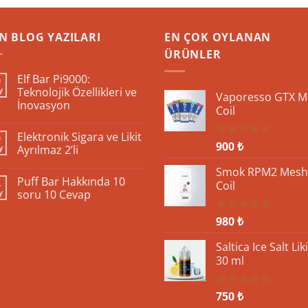
N BLOG YAZILARI
EN ÇOK OYLANAN
ÜRÜNLER
Elf Bar Pi9000:
0
y
Teknolojik Özellikleri ve
Vaporesso GTX M
İnovasyon
Coil
Yorum
yok
Elektronik Sigara ve Likit
9
Elf
900
₺
5 üzerinden
Bar
y
Ayrılmaz 2’li
Pi9000:
5.00
oy
Teknolojik
Yorum
aldı
Smok RPM2 Mesh
Özellikleri
yok
Puff Bar Hakkında 10
4
ve
Elektronik
Coil
İnovasyon
Sigara
y
soru 10 Cevap
ve
Likit
Yorum
Ayrılmaz
yok
980
₺
5 üzerinden
2’li
Puff
5.00
oy
Bar
aldı
Hakkında
Saltica Ice Salt Liki
10
30 ml
soru
10
Cevap
750
₺
5 üzerinden
5.00
oy