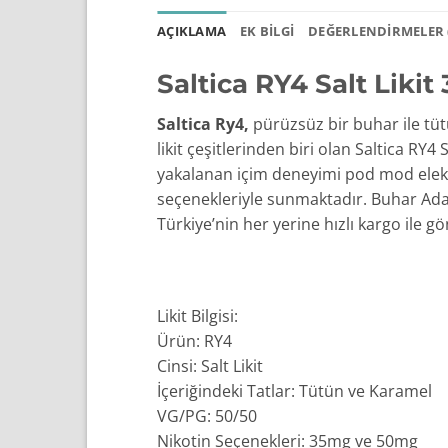
AÇIKLAMA
EK BILGI
DEĞERLENDIRMELER (
Saltica RY4 Salt Likit
Saltica Ry4,
pürüzsüz bir buhar ile tütü
likit çeşitlerinden biri olan Saltica RY4
yakalanan içim deneyimi pod mod elektr
seçenekleriyle sunmaktadır. Buhar Adam 
Türkiye’nin her yerine hızlı kargo ile gö
Likit Bilgisi:
Ürün: RY4
Cinsi: Salt Likit
İçeriğindeki Tatlar: Tütün ve Karamel
VG/PG: 50/50
Nikotin Seçenekleri: 35mg ve 50mg