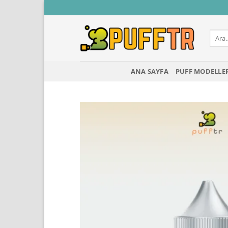
İçeriğe
atla
Ara:
ANA SAYFA
PUFF MODELLE