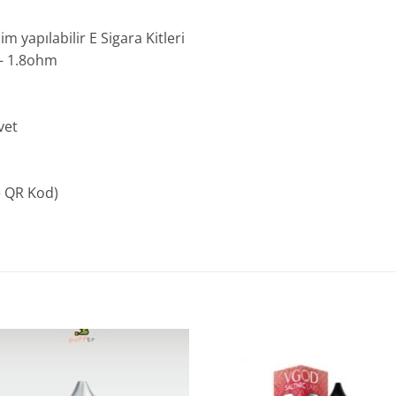
m yapılabilir E Sigara Kitleri
 – 1.8ohm
vet
e QR Kod)