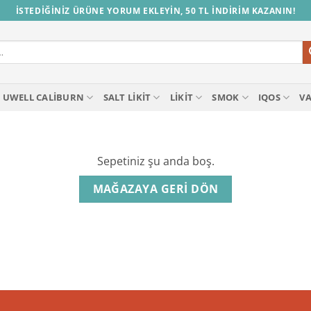
İSTEDİĞİNİZ ÜRÜNE YORUM EKLEYİN, 50 TL İNDİRİM KAZANIN!
UWELL CALIBURN
SALT LIKIT
LIKIT
SMOK
IQOS
V
Sepetiniz şu anda boş.
MAĞAZAYA GERI DÖN