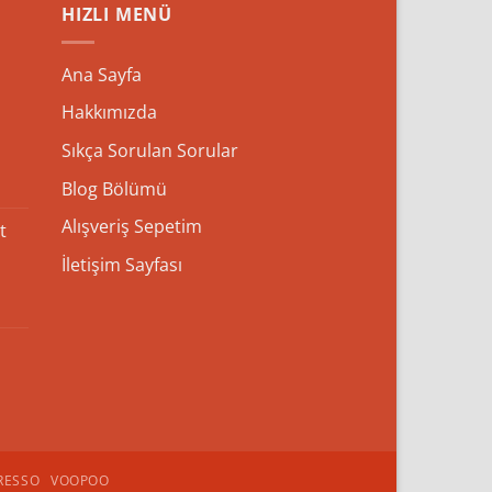
HIZLI MENÜ
Ana Sayfa
Hakkımızda
Sıkça Sorulan Sorular
Blog Bölümü
Alışveriş Sepetim
t
İletişim Sayfası
iyat
ralığı:
,400 ₺
RESSO
VOOPOO