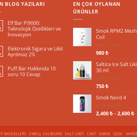
N BLOG YAZILARI
EN ÇOK OYLANAN
ÜRÜNLER
Elf Bar Pi9000:
0
y
Teknolojik Özellikleri ve
Smok RPM2 Mesh
İnovasyon
Coil
Yorum
yok
Elektronik Sigara ve Likit
9
Elf
980
₺
5 üzerinden
Bar
y
Ayrılmaz 2’li
Pi9000:
5.00
oy
Teknolojik
Yorum
aldı
Saltica Ice Salt Liki
Özellikleri
yok
Puff Bar Hakkında 10
4
ve
Elektronik
30 ml
İnovasyon
Sigara
y
soru 10 Cevap
ve
Likit
Yorum
Ayrılmaz
yok
750
₺
5 üzerinden
2’li
Puff
5.00
oy
Bar
aldı
Hakkında
Smok Nord 4
10
soru
10
F
Cevap
2,400
₺
–
2,600
₺
5 üzerinden
5.00
oy
a
aldı
2
-
FF MODELLERI
UWELL CALIBURN
SALT LIKIT
LIKIT
SMOK
IQOS
VAPO