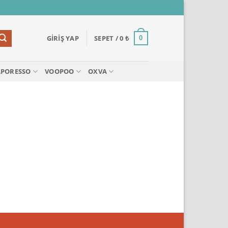
GIRIŞ YAP
SEPET /
0
₺
0
APORESSO
VOOPOO
OXVA