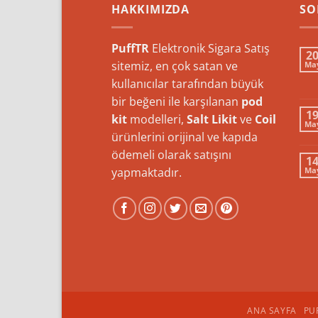
HAKKIMIZDA
SO
PuffTR
Elektronik Sigara Satış
2
sitemiz, en çok satan ve
Ma
kullanıcılar tarafından büyük
bir beğeni ile karşılanan
pod
1
kit
modelleri,
Salt Likit
ve
Coil
Ma
ürünlerini orijinal ve kapıda
ödemeli olarak satışını
1
yapmaktadır.
Ma
ANA SAYFA
PU