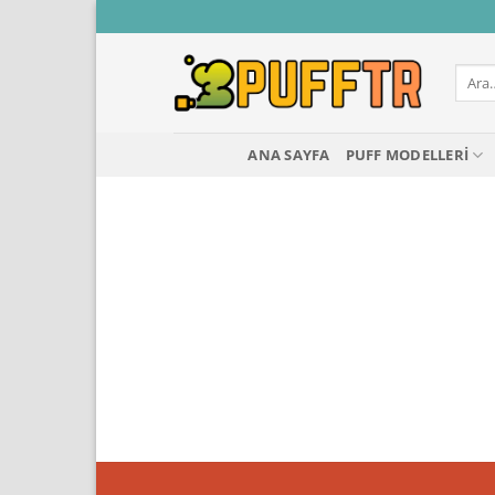
İçeriğe
atla
Ara:
ANA SAYFA
PUFF MODELLERI