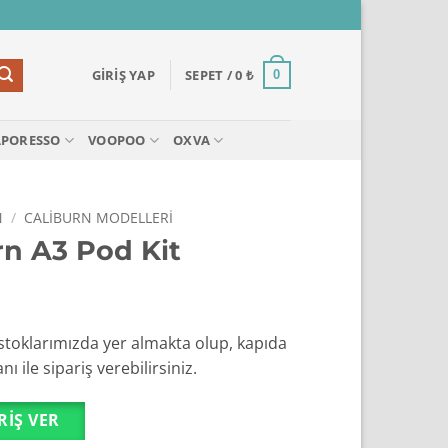
GIRIŞ YAP
SEPET /
0
₺
0
APORESSO
VOOPOO
OXVA
N
/
CALIBURN MODELLERI
n A3 Pod Kit
stoklarımızda yer almakta olup, kapıda
ı ile sipariş verebilirsiniz.
RIŞ VER