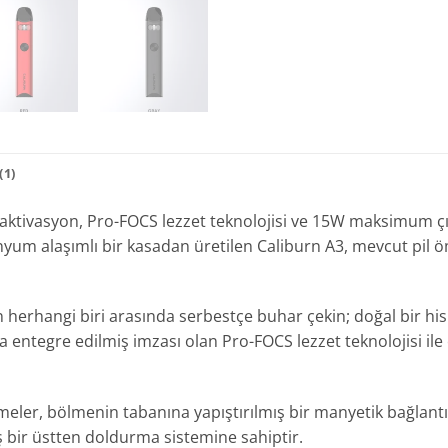
1)
li aktivasyon, Pro-FOCS lezzet teknolojisi ve 15W maksimum ç
nyum alaşımlı bir kasadan üretilen Caliburn A3, mevcut pil 
 herhangi biri arasında serbestçe buhar çekin; doğal bir hi
 entegre edilmiş imzası olan Pro-FOCS lezzet teknolojisi ile 
meler, bölmenin tabanına yapıştırılmış bir manyetik bağlantıy
lmiş bir üstten doldurma sistemine sahiptir.