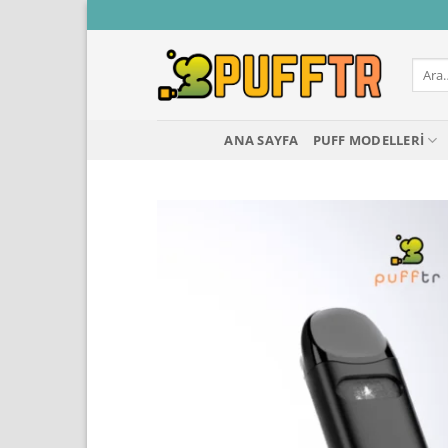
İçeriğe
atla
Ara:
ANA SAYFA
PUFF MODELLERI