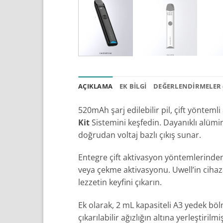
AÇIKLAMA
EK BILGI
DEĞERLENDIRMELER (
520mAh şarj edilebilir pil, çift yöntem
Kit
Sistemini keşfedin. Dayanıklı alümi
doğrudan voltaj bazlı çıkış sunar.
Entegre çift aktivasyon yöntemlerinden
veya çekme aktivasyonu. Uwell’in cihaza
lezzetin keyfini çıkarın.
Ek olarak, 2 mL kapasiteli A3 yedek böl
çıkarılabilir ağızlığın altına yerleştiri