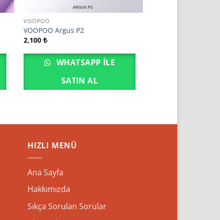
VOOPOO
VOOPOO Argus P2
2,100
₺
WHATSAPP ILE
SATIN AL
HIZLI MENÜ
Ana Sayfa
Hakkımızda
Sıkça Sorulan Sorular