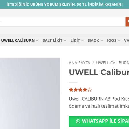
İSTEDİĞİNİZ ÜRÜNE YORUM EKLEYİN, 50 TL İNDİRİM KAZANIN!
UWELL CALIBURN
SALT LIKIT
LIKIT
SMOK
IQOS
V
ANA SAYFA
/
UWELL CALIBUR
UWELL Calibur
1
müşteri
Uwell CALIBURN A3 Pod Kit 
puanına
ödeme ve hızlı teslimat imkan
dayanarak
5
üzerinden
4
puan
WHATSAPP ILE SIPA
aldı