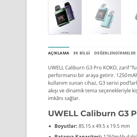
AÇIKLAMA
EK BILGI
DEĞERLENDIRMELER (
UWELL Caliburn G3 Pro KOKO, zarif “full
performansı bir araya getirir. 1250 mAh
kullanım sunan cihaz, G3 serisi pod’l
akışı ve dinamik tema seçenekleriyle ki
imkânı sağlar.
UWELL Caliburn G3 Pr
Boyutlar:
85.15 x 49.5 x 19.5 mm
Batarya Kapasitesi:
1250mAh dahili