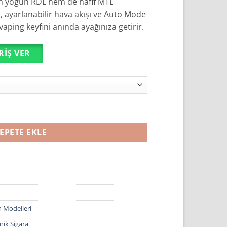
em yoğun RDL hem de hafif MTL
, ayarlanabilir hava akışı ve Auto Mode
ş vaping keyfini anında ayağınıza getirir.
RIŞ VER
adet
EPETE EKLE
n Modelleri
nik Sigara