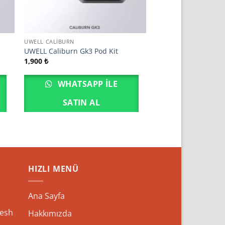
UWELL CALIBURN
UWELL Caliburn Gk3 Pod Kit
1,900
₺
WHATSAPP ILE
SATIN AL
HIZLI MENÜ
Ana Sayfa
esh
Hakkımızda