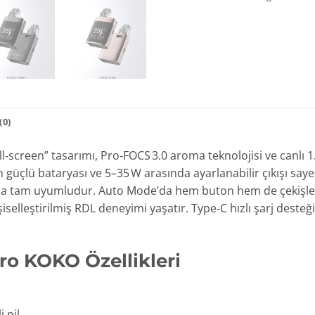
0)
‑screen” tasarımı, Pro‑FOCS 3.0 aroma teknolojisi ve canlı 1
 güçlü bataryası ve 5–35 W arasında ayarlanabilir çıkışı say
arla tam uyumludur. Auto Mode’da hem buton hem de çekişle 
şiselleştirilmiş RDL deneyimi yaşatır. Type‑C hızlı şarj dest
o KOKO Özellikleri
 pil