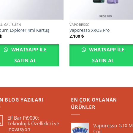
L CALIBURN
VAPORESSO
burn Explorer 4ml Kartuş
Vaporesso XROS Pro
₺
2,100
₺
WHATSAPP ILE
WHATSAPP ILE
SATIN AL
SATIN AL
N BLOG YAZILARI
EN ÇOK OYLANAN
ÜRÜNLER
Elf Bar Pi9000:
0
y
Teknolojik Özellikleri ve
Vaporesso GTX M
İnovasyon
Coil