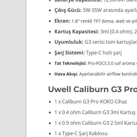
Çıkış Gücü:
5W-35W arasında ayarla
Ekran:
1.8″ renkli TFT (tema, watt ve pi
Kartuş Kapasitesi:
3ml (0.4 ohm), 2
Uyumluluk:
G3 serisi tüm kartuşla
Şarj Sistemi:
Type-C hızlı şarj
Tat Teknolojisi:
Pro‑FOCS 3.0 saf aroma
Hava Akışı:
Ayarlanabilir airflow kontrol
Uwell Caliburn G3 Pr
1 x Caliburn G3 Pro KOKO Cihaz
1 x 0.4 ohm Caliburn G3 3ml Kartuş
1 x 0.9 ohm Caliburn G3 2.5ml Kart
1 x Type-C Şarj Kablosu