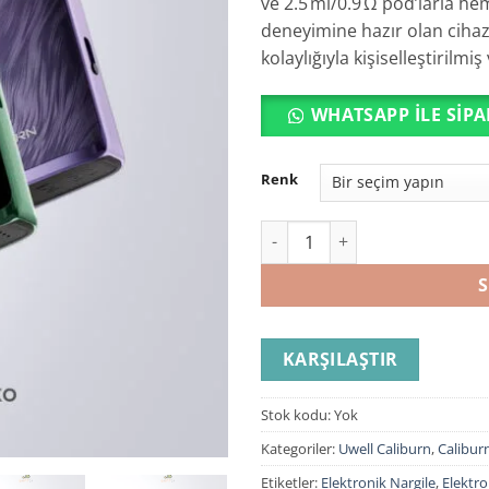
ve 2.5 ml/0.9 Ω pod’larla h
deneyimine hazır olan cihaz
kolaylığıyla kişiselleştirilmi
WHATSAPP ILE SIPA
Renk
UWELL Caliburn G3 Pro KOKO 
S
KARŞILAŞTIR
Stok kodu:
Yok
Kategoriler:
Uwell Caliburn
,
Calibur
Etiketler:
Elektronik Nargile
,
Elektro