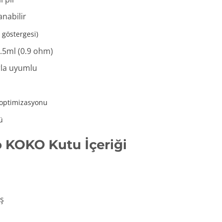
nabilir
l göstergesi)
.5ml (0.9 ohm)
rla uyumlu
 optimizasyonu
ü
o KOKO Kutu İçeriği
uş