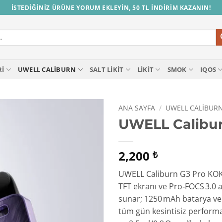
İSTEDİĞİNİZ ÜRÜNE YORUM EKLEYİN, 50 TL İNDİRİM KAZANIN!
RI
UWELL CALIBURN
SALT LIKIT
LIKIT
SMOK
IQOS
ANA SAYFA
/
UWELL CALIBUR
UWELL Calibu
2,200
₺
UWELL Caliburn G3 Pro KOKO, 
TFT ekranı ve Pro‑FOCS 3.0 
sunar; 1250 mAh batarya ve 
tüm gün kesintisiz performan