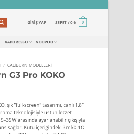
GIRIŞ YAP
SEPET /
0
₺
0
VAPORESSO
VOOPOO
N
/
CALIBURN MODELLERI
rn G3 Pro KOKO
şık “full‑screen” tasarımı, canlı 1.8″
aroma teknolojisiyle üstün lezzet
5–35 W arasında ayarlanabilir çıkışıyla
s sağlar. Kutu içeriğindeki 3 ml/0.4 Ω