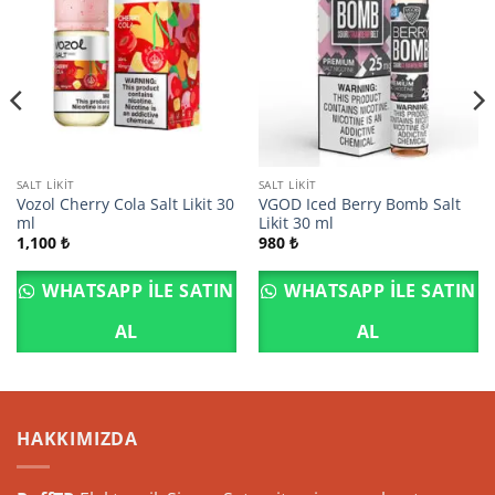
SALT LIKIT
SALT LIKIT
Vozol Cherry Cola Salt Likit 30
VGOD Iced Berry Bomb Salt
ml
Likit 30 ml
1,100
₺
980
₺
WHATSAPP ILE SATIN
WHATSAPP ILE SATIN
AL
AL
HAKKIMIZDA