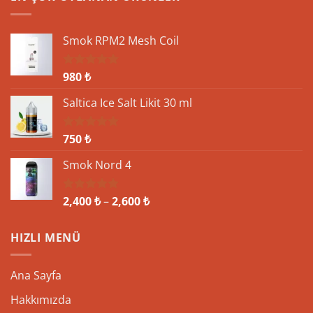
10
soru
10
Cevap
Smok RPM2 Mesh Coil
980
₺
5 üzerinden
5.00
oy
aldı
Saltica Ice Salt Likit 30 ml
750
₺
5 üzerinden
5.00
oy
aldı
Smok Nord 4
Fiyat
2,400
₺
–
2,600
₺
5 üzerinden
5.00
oy
aralığı:
aldı
2,400 ₺
HIZLI MENÜ
-
2,600 ₺
Ana Sayfa
Hakkımızda