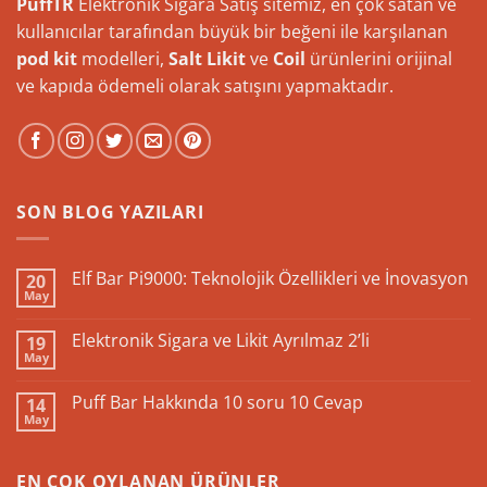
PuffTR
Elektronik Sigara Satış sitemiz, en çok satan ve
kullanıcılar tarafından büyük bir beğeni ile karşılanan
pod kit
modelleri,
Salt Likit
ve
Coil
ürünlerini orijinal
ve kapıda ödemeli olarak satışını yapmaktadır.
SON BLOG YAZILARI
Elf Bar Pi9000: Teknolojik Özellikleri ve İnovasyon
20
May
Yorum
yok
Elf
Elektronik Sigara ve Likit Ayrılmaz 2’li
19
Bar
May
Pi9000:
Yorum
Teknolojik
yok
Özellikleri
Elektronik
Puff Bar Hakkında 10 soru 10 Cevap
ve
14
Sigara
İnovasyon
May
ve
Yorum
Likit
yok
Ayrılmaz
Puff
2’li
Bar
EN ÇOK OYLANAN ÜRÜNLER
Hakkında