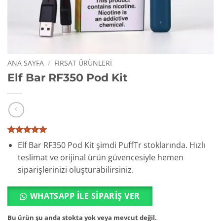
ANA SAYFA
/
FIRSAT ÜRÜNLERI
Elf Bar RF350 Pod Kit
1
müşteri
Elf Bar RF350 Pod Kit şimdi PuffTr stoklarında. Hızlı
puanına
teslimat ve orijinal ürün güvencesiyle hemen
dayanarak
5 üzerinden
siparişlerinizi oluşturabilirsiniz.
5
puan aldı
WHATSAPP ILE SIPARIŞ VER
Bu ürün şu anda stokta yok veya mevcut değil.