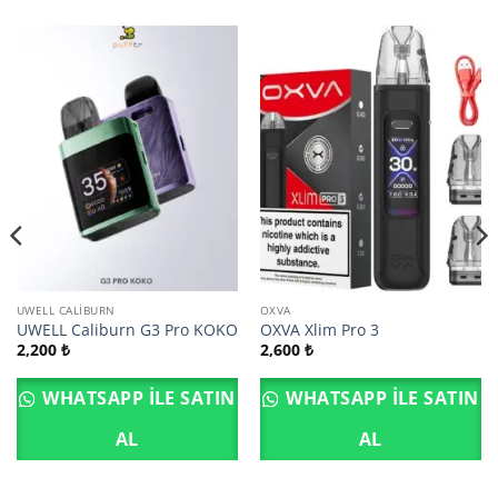
UWELL CALIBURN
OXVA
UWELL Caliburn G3 Pro KOKO
OXVA Xlim Pro 3
2,200
₺
2,600
₺
WHATSAPP ILE SATIN
WHATSAPP ILE SATIN
AL
AL