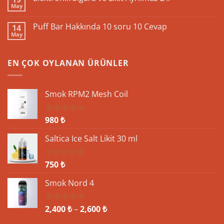
May
Pi9000:
Yorum
Teknolojik
yok
Özellikleri
Elektronik
Puff Bar Hakkında 10 soru 10 Cevap
ve
14
Sigara
İnovasyon
May
ve
Yorum
Likit
yok
Ayrılmaz
Puff
2’li
Bar
EN ÇOK OYLANAN ÜRÜNLER
Hakkında
10
soru
10
Cevap
Smok RPM2 Mesh Coil
980
₺
5 üzerinden
5.00
oy
aldı
Saltica Ice Salt Likit 30 ml
750
₺
5 üzerinden
5.00
oy
aldı
Smok Nord 4
Fiyat
2,400
₺
–
2,600
₺
5 üzerinden
5.00
oy
aralığı: