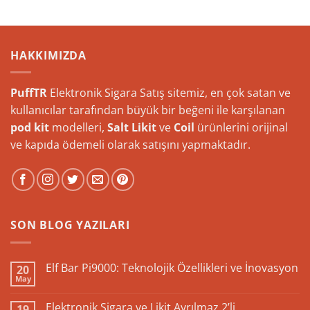
HAKKIMIZDA
PuffTR
Elektronik Sigara Satış sitemiz, en çok satan ve
kullanıcılar tarafından büyük bir beğeni ile karşılanan
pod kit
modelleri,
Salt Likit
ve
Coil
ürünlerini orijinal
ve kapıda ödemeli olarak satışını yapmaktadır.
SON BLOG YAZILARI
Elf Bar Pi9000: Teknolojik Özellikleri ve İnovasyon
20
May
Yorum
yok
Elf
Elektronik Sigara ve Likit Ayrılmaz 2’li
19
Bar