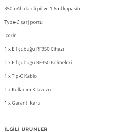
350mAh dahili pil ve 1,6ml kapasite
Type-C şarj portu
İçerir
1 x Elf çubuğu RF350 Cihazı
1 x Elf çubuğu RF350 Bölmeleri
1 x Tip-C Kablo
1 x Kullanım Kılavuzu
1 x Garanti Kartı
İLGILI ÜRÜNLER