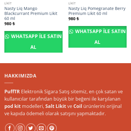
LIKIT
LIKIT
Nasty Liq Mango
Nasty Liq Pomegranate Berry
Blackcurrant Premium Likit
Premium Likit 60 ml
60 ml
980
₺
980
₺
WHATSAPP ILE SATIN
WHATSAPP ILE SATIN
AL
AL
HAKKIMIZDA
PuffTR
Elektronik Sigara Satış sitemiz, en çok satan ve
kullanıcılar tarafından büyük bir beğeni ile karşılanan
pod kit
modelleri,
Salt Likit
ve
Coil
ürünlerini orijinal
ve kapıda ödemeli olarak satışını yapmaktadır.