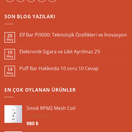
SON BLOG YAZILARI
Elf Bar Pi9000: Teknolojik Özellikleri ve İnovasyon
20
May
Yorum
yok
Elf
Elektronik Sigara ve Likit Ayrılmaz 2’li
19
Bar
May
Pi9000:
Yorum
Teknolojik
yok
Özellikleri
Elektronik
Puff Bar Hakkında 10 soru 10 Cevap
ve
14
Sigara
İnovasyon
May
ve
Yorum
Likit
yok
Ayrılmaz
Puff
2’li
Bar
EN ÇOK OYLANAN ÜRÜNLER
Hakkında
10
soru
10
Cevap
Smok RPM2 Mesh Coil
980
₺
5 üzerinden
5.00
oy