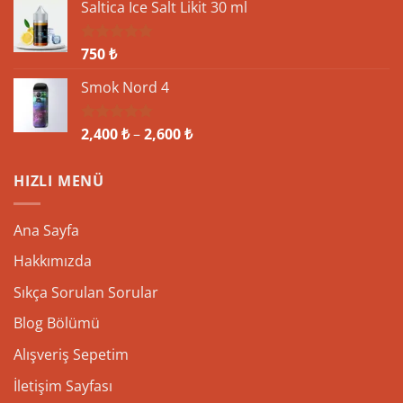
aldı
Saltica Ice Salt Likit 30 ml
750
₺
5 üzerinden
5.00
oy
aldı
Smok Nord 4
Fiyat
2,400
₺
–
2,600
₺
5 üzerinden
5.00
oy
aralığı:
aldı
2,400 ₺
HIZLI MENÜ
-
2,600 ₺
Ana Sayfa
Hakkımızda
Sıkça Sorulan Sorular
Blog Bölümü
Alışveriş Sepetim
İletişim Sayfası