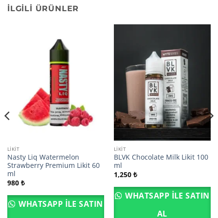
İLGILI ÜRÜNLER
LIKIT
LIKIT
Nasty Liq Watermelon
BLVK Chocolate Milk Likit 100
Strawberry Premium Likit 60
ml
ml
1,250
₺
980
₺
WHATSAPP ILE SATIN
WHATSAPP ILE SATIN
AL