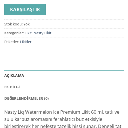
KARŞILAŞTIR
Stok kodu:
Yok
Kategoriler:
Likit
,
Nasty Likit
Etiketler:
Likitler
AÇIKLAMA
EK BILGI
DEĞERLENDIRMELER (0)
Nasty Liq Watermelon Ice Premium Likit 60 ml, tatlı ve
sulu karpuz aromasını ferahlatıcı buz etkisiyle
birleştirerek her nefeste tazelik hissi sunar. Dengeli tat