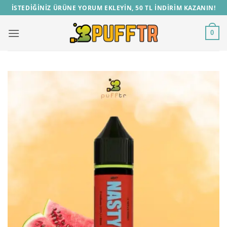
İçeriğe
İSTEDİĞİNİZ ÜRÜNE YORUM EKLEYİN, 50 TL İNDİRİM KAZANIN!
atla
0