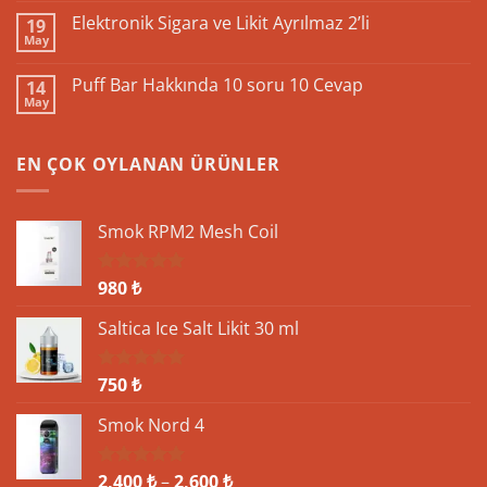
Elf
Elektronik Sigara ve Likit Ayrılmaz 2’li
19
Bar
May
Pi9000:
Yorum
Teknolojik
yok
Özellikleri
Elektronik
Puff Bar Hakkında 10 soru 10 Cevap
ve
14
Sigara
İnovasyon
May
ve
Yorum
Likit
yok
Ayrılmaz
Puff
2’li
Bar
EN ÇOK OYLANAN ÜRÜNLER
Hakkında
10
soru
10
Cevap
Smok RPM2 Mesh Coil
980
₺
5 üzerinden
5.00
oy
aldı
Saltica Ice Salt Likit 30 ml
750
₺
5 üzerinden
5.00
oy
aldı
Smok Nord 4
Fiyat
2,400
₺
–
2,600
₺
5 üzerinden