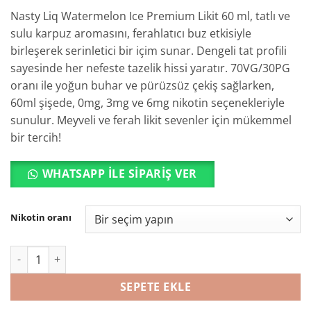
Nasty Liq Watermelon Ice Premium Likit 60 ml, tatlı ve
sulu karpuz aromasını, ferahlatıcı buz etkisiyle
birleşerek serinletici bir içim sunar. Dengeli tat profili
sayesinde her nefeste tazelik hissi yaratır. 70VG/30PG
oranı ile yoğun buhar ve pürüzsüz çekiş sağlarken,
60ml şişede, 0mg, 3mg ve 6mg nikotin seçenekleriyle
sunulur. Meyveli ve ferah likit sevenler için mükemmel
bir tercih!
WHATSAPP ILE SIPARIŞ VER
Nikotin oranı
Nasty Liq Watermelon Ice Premium Likit 60 ml adet
SEPETE EKLE