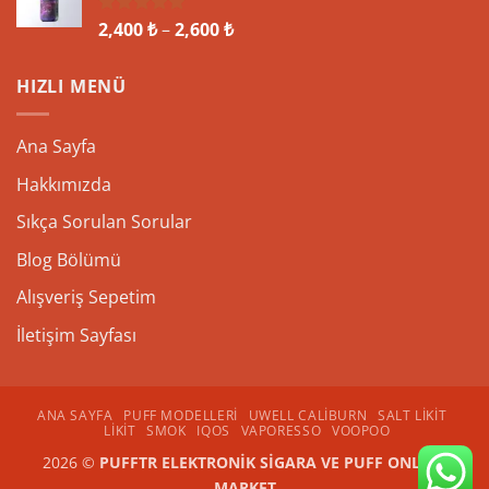
Fiyat
2,400
₺
–
2,600
₺
5 üzerinden
5.00
oy
aralığı:
aldı
2,400 ₺
HIZLI MENÜ
-
2,600 ₺
Ana Sayfa
Hakkımızda
Sıkça Sorulan Sorular
Blog Bölümü
Alışveriş Sepetim
İletişim Sayfası
ANA SAYFA
PUFF MODELLERI
UWELL CALIBURN
SALT LIKIT
LIKIT
SMOK
IQOS
VAPORESSO
VOOPOO
2026 ©
PUFFTR ELEKTRONİK SİGARA VE PUFF ONLİNE
MARKET