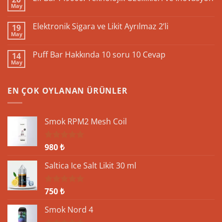
May
Yorum
yok
Elf
Elektronik Sigara ve Likit Ayrılmaz 2’li
19
Bar
May
Pi9000:
Yorum
Teknolojik
yok
Özellikleri
Elektronik
Puff Bar Hakkında 10 soru 10 Cevap
ve
14
Sigara
İnovasyon
May
ve
Yorum
Likit
yok
Ayrılmaz
Puff
2’li
Bar
EN ÇOK OYLANAN ÜRÜNLER
Hakkında
10
soru
10
Cevap
Smok RPM2 Mesh Coil
980
₺
5 üzerinden
5.00
oy
aldı
Saltica Ice Salt Likit 30 ml
750
₺
5 üzerinden
5.00
oy
aldı
Smok Nord 4