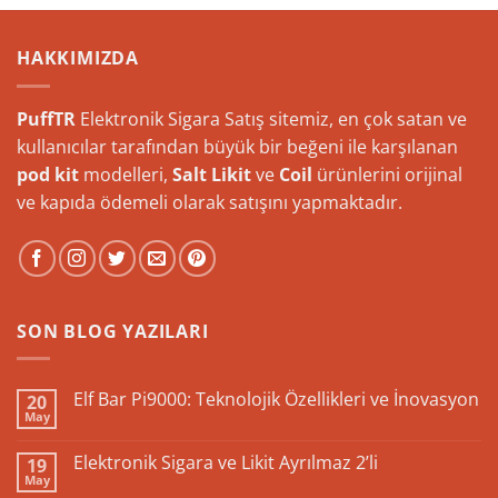
HAKKIMIZDA
PuffTR
Elektronik Sigara Satış sitemiz, en çok satan ve
kullanıcılar tarafından büyük bir beğeni ile karşılanan
pod kit
modelleri,
Salt Likit
ve
Coil
ürünlerini orijinal
ve kapıda ödemeli olarak satışını yapmaktadır.
SON BLOG YAZILARI
Elf Bar Pi9000: Teknolojik Özellikleri ve İnovasyon
20
May
Yorum
yok
Elf
Elektronik Sigara ve Likit Ayrılmaz 2’li
19
Bar
May
Pi9000:
Yorum
Teknolojik