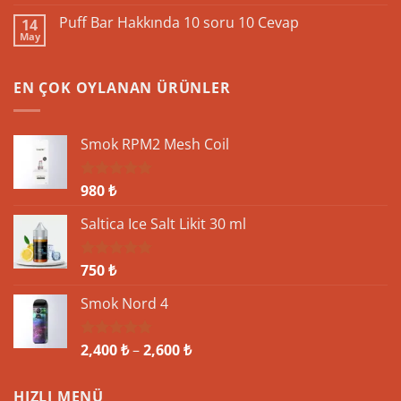
yok
Özellikleri
Elektronik
Puff Bar Hakkında 10 soru 10 Cevap
ve
14
Sigara
İnovasyon
May
ve
Yorum
Likit
yok
Ayrılmaz
Puff
2’li
Bar
EN ÇOK OYLANAN ÜRÜNLER
Hakkında
10
soru
10
Cevap
Smok RPM2 Mesh Coil
980
₺
5 üzerinden
5.00
oy
aldı
Saltica Ice Salt Likit 30 ml
750
₺
5 üzerinden
5.00
oy
aldı
Smok Nord 4
Fiyat
2,400
₺
–
2,600
₺
5 üzerinden
5.00
oy
aralığı:
aldı
2,400 ₺
HIZLI MENÜ