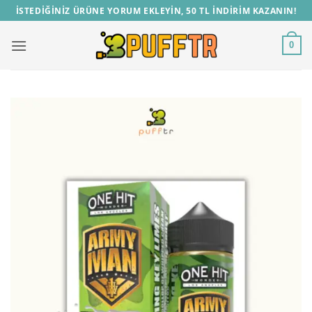
İçeriğe
İSTEDİĞİNİZ ÜRÜNE YORUM EKLEYİN, 50 TL İNDİRİM KAZANIN!
atla
0