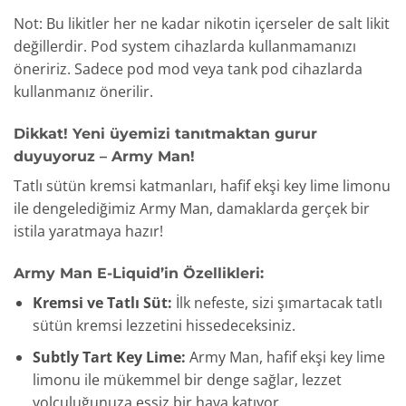
Not: Bu likitler her ne kadar nikotin içerseler de salt likit
değillerdir. Pod system cihazlarda kullanmamanızı
öneririz. Sadece pod mod veya tank pod cihazlarda
kullanmanız önerilir.
Dikkat! Yeni üyemizi tanıtmaktan gurur
duyuyoruz – Army Man!
Tatlı sütün kremsi katmanları, hafif ekşi key lime limonu
ile dengelediğimiz Army Man, damaklarda gerçek bir
istila yaratmaya hazır!
Army Man E-Liquid’in Özellikleri:
Kremsi ve Tatlı Süt:
İlk nefeste, sizi şımartacak tatlı
sütün kremsi lezzetini hissedeceksiniz.
Subtly Tart Key Lime:
Army Man, hafif ekşi key lime
limonu ile mükemmel bir denge sağlar, lezzet
yolculuğunuza eşsiz bir hava katıyor.